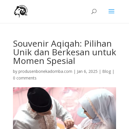
Souvenir Aqiqah: Pilihan
Unik dan Berkesan untuk
Momen Spesial
by
produsenbonekadomba.com
|
Jan 6, 2025
|
Blog
|
0 comments