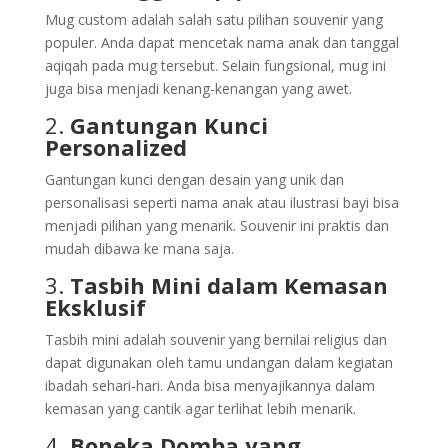
Mug custom adalah salah satu pilihan souvenir yang
populer. Anda dapat mencetak nama anak dan tanggal
aqiqah pada mug tersebut. Selain fungsional, mug ini
juga bisa menjadi kenang-kenangan yang awet.
2.
Gantungan Kunci
Personalized
Gantungan kunci dengan desain yang unik dan
personalisasi seperti nama anak atau ilustrasi bayi bisa
menjadi pilihan yang menarik. Souvenir ini praktis dan
mudah dibawa ke mana saja.
3.
Tasbih Mini dalam Kemasan
Eksklusif
Tasbih mini adalah souvenir yang bernilai religius dan
dapat digunakan oleh tamu undangan dalam kegiatan
ibadah sehari-hari. Anda bisa menyajikannya dalam
kemasan yang cantik agar terlihat lebih menarik.
4.
Boneka Domba yang