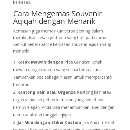
berkesan.
Cara Mengemas Souvenir
Aqiqah dengan Menarik
Kemasan juga memainkan peran penting dalam
memberikan kesan pertama yang baik pada tamu.
Berikut beberapa ide kemasan souvenir aqiqah yang
menarik:
Kotak Mewah dengan Pita
Gunakan kotak
mewah dengan warna yang sesuai tema acara.
Tambahkan pita sebagai hiasan untuk mempercantik
tampilan.
Kantong Kain atau Organza
Kantong kain atau
organza adalah pilihan kemasan yang sederhana
namun elegan. Anda bisa menambahkan label dengan
nama anak dan tanggal aqiqah.
Jar Mini dengan Stiker Custom
Jika Anda memilih
souvenir berupa makanan atau sabun, jar mini dengan