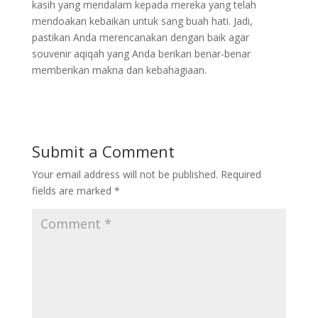
kasih yang mendalam kepada mereka yang telah
mendoakan kebaikan untuk sang buah hati. Jadi,
pastikan Anda merencanakan dengan baik agar
souvenir aqiqah yang Anda berikan benar-benar
memberikan makna dan kebahagiaan.
Submit a Comment
Your email address will not be published.
Required
fields are marked
*